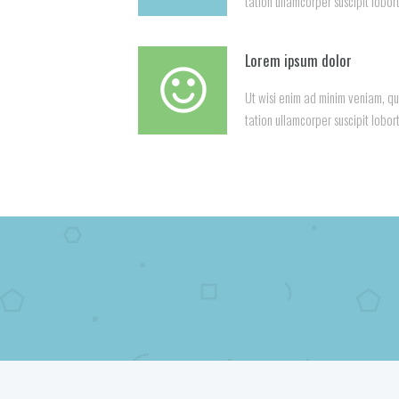
tation ullamcorper suscipit lobort
Lorem ipsum dolor
Ut wisi enim ad minim veniam, qu
tation ullamcorper suscipit lobort