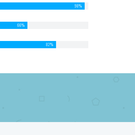
98%
66%
82%