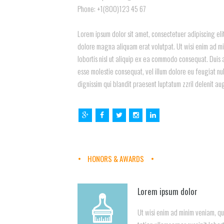
Phone: +1(800)123 45 67
Lorem ipsum dolor sit amet, consectetuer adipiscing el
dolore magna aliquam erat volutpat. Ut wisi enim ad min
lobortis nisl ut aliquip ex ea commodo consequat. Duis a
esse molestie consequat, vel illum dolore eu feugiat nul
dignissim qui blandit praesent luptatum zzril delenit au
HONORS & AWARDS
Lorem ipsum dolor
Ut wisi enim ad minim veniam, qu