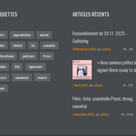
IQUETTES
ARTICLES RÉCENTS
Rassemblement du 29-11- 2025 -
dim
augmentation
conseil
Gathering
ébat
fédéral
loi
nouvelles
24 Novembre 2025
par
admin
354
tite enfance
politique
Prime
« Nous sommes prêtes 
uébec
RSE
règlements
signer! We're ready to s
»
laire
subvention
victoria
2 Avril 2025
par
admin
955
oom
Fière, forte, essentielle-Proud, strong,
essential
2 Decembre 2022
par
admin
2059