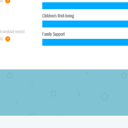
is.
Children's Well-being
is nostrud exerci
Family Support
is.