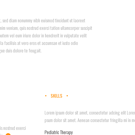
it, sed diam nonummy nibh euismod tincidunt ut laoreet
im veniam, quis nostrud exerci tation ullamcorper suscipit
utem vel eum iriure dolor in hendrerit in vulputate velit
la facilisis at vero eros et accumsan et iusto odio
gue duis dolore te feugait.
SKILLS
Lorem ipsum dolor sit amet, consectetur adcing elit Lorem
psum dolor sit amet. Aenean consectetur fringilla mi in mol
is nostrud exerci
Pediatric Therapy