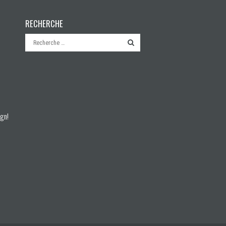
RECHERCHE
à
ign!