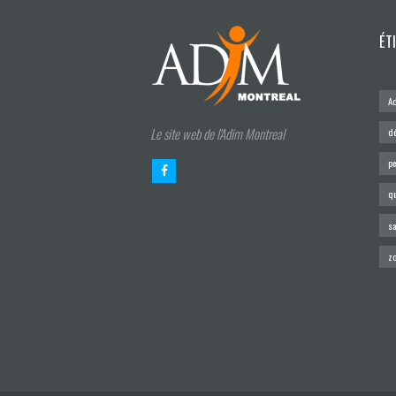
ÉT
A
Le site web de l'Adim Montreal
d
pe
q
sa
z