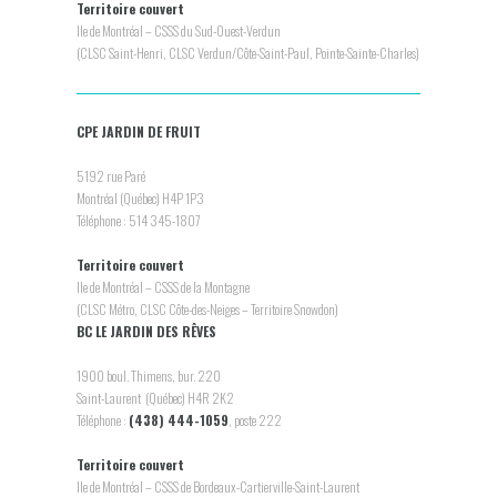
Territoire couvert
Ile de Montréal – CSSS du Sud-Ouest-Verdun
(CLSC Saint-Henri, CLSC Verdun/Côte-Saint-Paul, Pointe-Sainte-Charles)
CPE JARDIN DE FRUIT
5192 rue Paré
Montréal (Québec) H4P 1P3
Téléphone : 514 345-1807
Territoire couvert
Ile de Montréal – CSSS de la Montagne
(CLSC Métro, CLSC Côte-des-Neiges – Territoire Snowdon)
BC LE JARDIN DES RÊVES
1900 boul. Thimens, bur. 220
Saint-Laurent (Québec) H4R 2K2
Téléphone :
(438) 444-1059
, poste 222
Territoire couvert
Ile de Montréal – CSSS de Bordeaux-Cartierville-Saint-Laurent