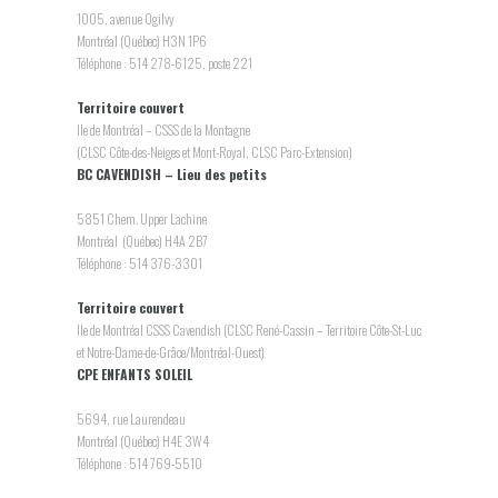
1005, avenue Ogilvy
Montréal (Québec) H3N 1P6
Téléphone : 514 278-6125, poste 221
Territoire couvert
Ile de Montréal – CSSS de la Montagne
(CLSC Côte-des-Neiges et Mont-Royal, CLSC Parc-Extension)
BC CAVENDISH – Lieu des petits
5851 Chem. Upper Lachine
Montréal (Québec) H4A 2B7
Téléphone : 514 376-3301
Territoire couvert
Ile de Montréal CSSS Cavendish (CLSC René-Cassin – Territoire Côte-St-Luc
et Notre-Dame-de-Grâce/Montréal-Ouest)
CPE ENFANTS SOLEIL
5694, rue Laurendeau
Montréal (Québec) H4E 3W4
Téléphone : 514 769-5510