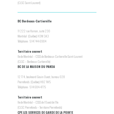
(CLSC Saint-Laurent)
BC Bordeaux-Cartierville
11 222 rue Hamon, suite 230
Montréal (Québec) H3M 3A3
Téléphone : 514 744-6984
Territoire couvert
Ile de Montréal – CSSS de Bordeaux-Cartierville-Saint-Laurent
(CLSC – Bordeaux-Cartierville)
BC DE LA MAISON DU PANDA
12 774, boulevard Gouin Ouest, bureau 028
Pierrefonds (Québec) H8Z 1W5
Téléphone : 514 684-4775
Territoire couvert
Ile de Montréal – CSSS de l’Ouest de l’Ile
(CLSC Pierrefonds – Territoire Pierrefonds)
CPE LES SERVICES DE GARDE DE LA POINTE