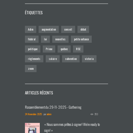
ÉTIQUETTES
Adim
augmentation
conseil
débat
fédéral
loi
nouvelles
petite enfance
politique
Prime
québec
RSE
règlements
salaire
subvention
victoria
zoom
ARTICLES RÉCENTS
Rassemblement du 29-11- 2025 - Gathering
24 Novembre 2025
par
admin
353
« Nous sommes prêtes à signer! We're ready to
sign! »