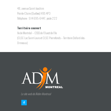
48, avenue Saint-Joachim
Pointe-Claire (Québec) H9S 4P3
Téléphone : 514 695-6447, poste 222
Territoire couvert
Ile de Montréal – CSSS de l’Ouest de l’Ile
(CLSC Lac Saint-Louis et CLSC Pierrefonds – Territoire Dollard-des-
Ormeaux)
Le site web de l'Adim Montreal