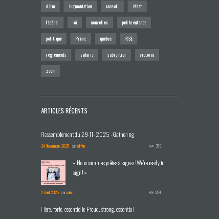
Adim
augmentation
conseil
débat
fédéral
loi
nouvelles
petite enfance
politique
Prime
québec
RSE
règlements
salaire
subvention
victoria
zoom
ARTICLES RÉCENTS
Rassemblement du 29-11- 2025 - Gathering
24 Novembre 2025
par
admin
353
« Nous sommes prêtes à signer! We're ready to
sign! »
2 Avril 2025
par
admin
954
Fière, forte, essentielle-Proud, strong, essential