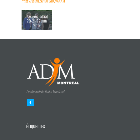
https://youtu.be/FAFGRQyAAAM
Congrès Fédéral
20-21-22 juin
2017
Le site web de l'Adim Montreal
ÉTIQUETTES