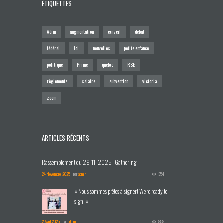
ÉTIQUETTES
Adim
augmentation
conseil
débat
fédéral
loi
nouvelles
petite enfance
politique
Prime
québec
RSE
règlements
salaire
subvention
victoria
zoom
ARTICLES RÉCENTS
Rassemblement du 29-11- 2025 - Gathering
24 Novembre 2025
par
admin
354
« Nous sommes prêtes à signer! We're ready to
sign! »
2 Avril 2025
par
admin
959