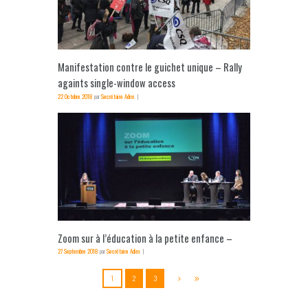
Manifestation contre le guichet unique – Rally
againts single-window access
22 Octobre 2018
par
Secrétaire Adim
Zoom sur à l’éducation à la petite enfance –
27 Septembre 2018
par
Secrétaire Adim
1
2
3