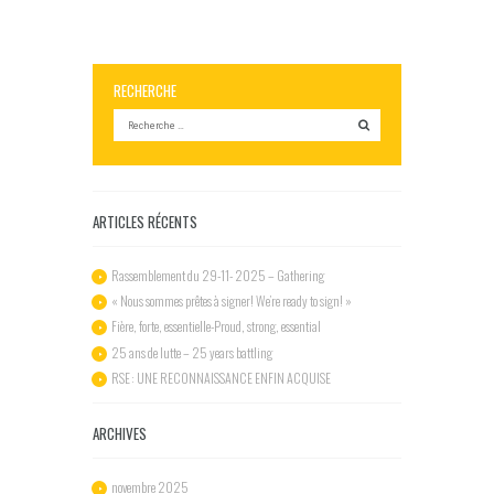
RECHERCHE
ARTICLES RÉCENTS
Rassemblement du 29-11- 2025 – Gathering
« Nous sommes prêtes à signer! We’re ready to sign! »
Fière, forte, essentielle-Proud, strong, essential
25 ans de lutte – 25 years battling
RSE : UNE RECONNAISSANCE ENFIN ACQUISE
ARCHIVES
novembre
2025