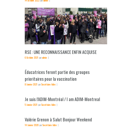
14 Octobre 2022
par
admin
RSE : UNE RECONNAISSANCE ENFIN ACQUISE
6 Octobre 2021
par
admin
Éducatrices feront partie des groupes
prioritaires pour la vaccination
8 Janvier 2021
par
Secrétaire Adim
Je suis l’ADIM-Montréal / I am ADIM-Montreal
5 Janvier 2021
par
Secrétaire Adim
Valérie Grenon à Salut Bonjour Weekend
14 Janvier 2020
par
Secrétaire Adim