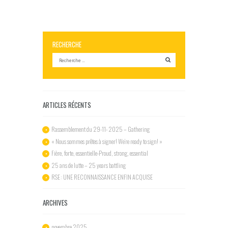
RECHERCHE
ARTICLES RÉCENTS
Rassemblement du 29-11- 2025 – Gathering
« Nous sommes prêtes à signer! We’re ready to sign! »
Fière, forte, essentielle-Proud, strong, essential
25 ans de lutte – 25 years battling
RSE : UNE RECONNAISSANCE ENFIN ACQUISE
ARCHIVES
novembre
2025