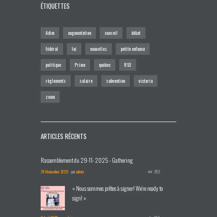
ÉTIQUETTES
Adim
augmentation
conseil
débat
fédéral
loi
nouvelles
petite enfance
politique
Prime
québec
RSE
règlements
salaire
subvention
victoria
zoom
ARTICLES RÉCENTS
Rassemblement du 29-11- 2025 - Gathering
24 Novembre 2025
par
admin
353
« Nous sommes prêtes à signer! We're ready to
sign! »