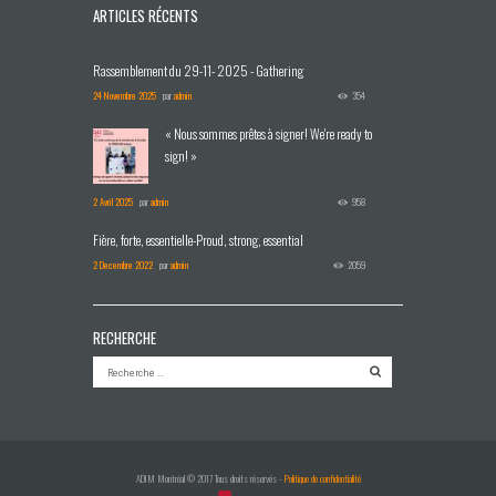
ARTICLES RÉCENTS
Rassemblement du 29-11- 2025 - Gathering
24 Novembre 2025
par
admin
354
« Nous sommes prêtes à signer! We're ready to
sign! »
2 Avril 2025
par
admin
958
Fière, forte, essentielle-Proud, strong, essential
2 Decembre 2022
par
admin
2059
RECHERCHE
ADIM Montréal © 2017 Tous droits réservés -
Politique de confidentialité