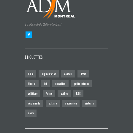
Le site web de l'Adim Montreal
ÉTIQUETTES
Adim
augmentation
conseil
débat
fédéral
loi
nouvelles
petite enfance
politique
Prime
québec
RSE
règlements
salaire
subvention
victoria
zoom