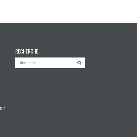
RECHERCHE
à
ign!