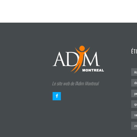
ÉT
A
Le site web de l'Adim Montreal
d
pe
q
sa
z