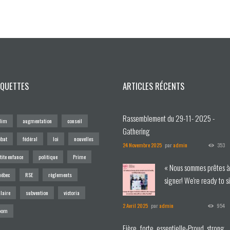
IQUETTES
ARTICLES RÉCENTS
Rassemblement du 29-11- 2025 -
dim
augmentation
conseil
Gathering
ébat
fédéral
loi
nouvelles
24 Novembre 2025
par
admin
353
tite enfance
politique
Prime
« Nous sommes prêtes 
uébec
RSE
règlements
signer! We're ready to s
»
laire
subvention
victoria
2 Avril 2025
par
admin
954
oom
Fière, forte, essentielle-Proud, strong,