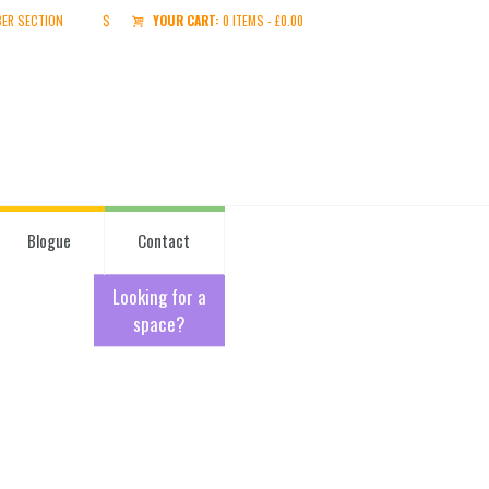
BER SECTION
$
YOUR CART:
0 ITEMS
-
£
0.00
Blogue
Contact